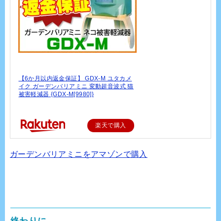
【6か月以内返金保証】 GDX-M ユタカメ
イク ガーデンバリアミニ 変動超音波式 猫
被害軽減器 {GDX-M[9980]}
楽天で購入
ガーデンバリアミニをアマゾンで購入
終わりに