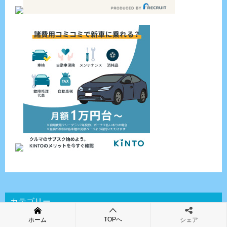
カテゴリー
TOPへ
ホーム
シェア
新車を買ったら (4)