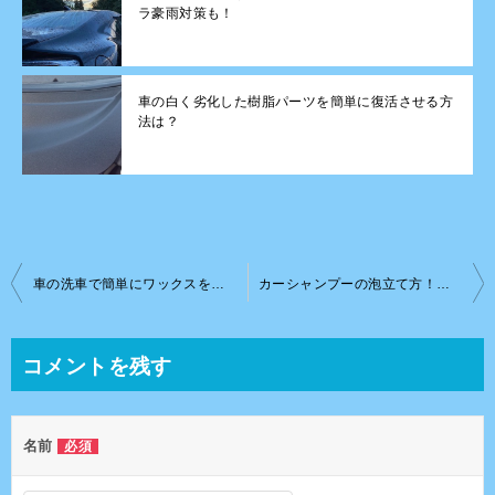
ラ豪雨対策も！
車の白く劣化した樹脂パーツを簡単に復活させる方
法は？
投
車の洗車で簡単にワックスをかける方法！面倒くさい時に最適！
カーシャンプーの泡立て方！泡立てる理由と注意点は？
稿
ナ
コメントを残す
ビ
ゲ
名前
必須
ー
シ